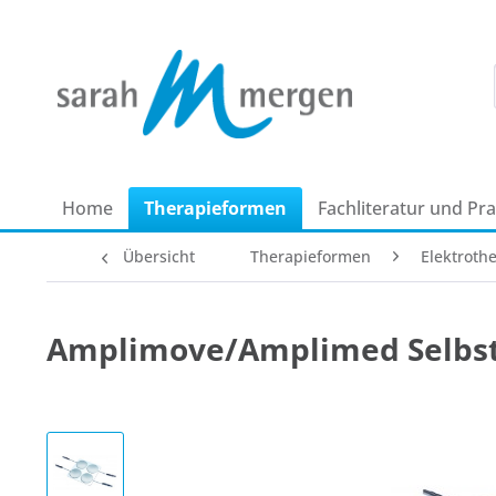
Home
Therapie­formen
Fachliteratur und Pr
Übersicht
Therapie­formen
Elektrothe
Amplimove/Amplimed Selbstk