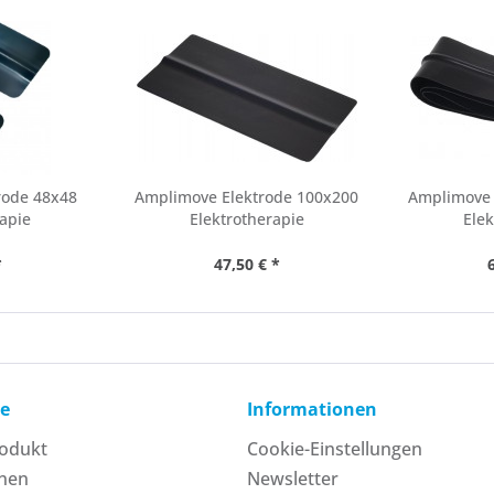
rode 48x48
Amplimove Elektrode 100x200
Amplimove 
rapie
Elektrotherapie
Elek
*
47,50 € *
ce
Informationen
rodukt
Cookie-Einstellungen
onen
Newsletter