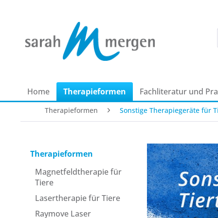
Home
Therapie­formen
Fachliteratur und Pr
Therapie­formen
Sonstige Therapie­geräte für T
Therapie­formen
Magnetfeldtherapie für
Tiere
Laser­therapie für Tiere
Raymove Laser