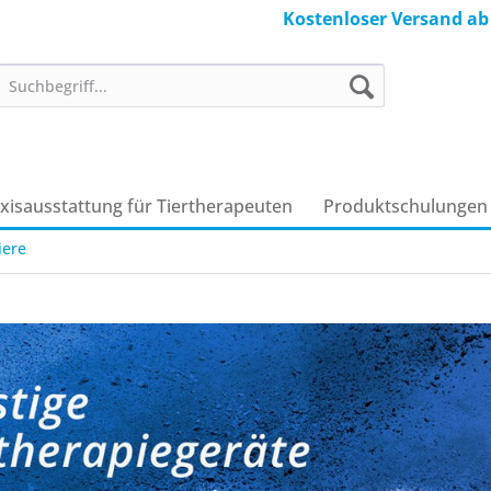
Kostenloser Versand ab
axisausstattung für Tiertherapeuten
Produkt­schulungen
iere