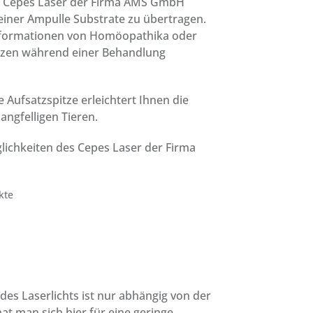
m Cepes Laser der Firma AMS GmbH
einer Ampulle Substrate zu übertragen.
nformationen von Homöopathika oder
zen während einer Behandlung
 Aufsatzspitze erleichtert Ihnen die
angfelligen Tieren.
chkeiten des Cepes Laser der Firma
kte
 des Laserlichts ist nur abhängig von der
at man sich hier für eine geringe