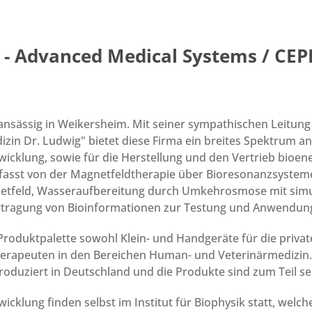
 Advanced Medical Systems / CEPE
nsässig in Weikersheim. Mit seiner sympathischen Leitung
izin Dr. Ludwig" bietet diese Firma ein breites Spektrum 
icklung, sowie für die Herstellung und den Vertrieb bioene
asst von der Magnetfeldtherapie über Bioresonanzsysteme,
tfeld, Wasseraufbereitung durch Umkehrosmose mit simult
rtragung von Bioinformationen zur Testung und Anwendun
Produktpalette sowohl Klein- und Handgeräte für die pri
Therapeuten in den Bereichen Human- und Veterinärmedizi
roduziert in Deutschland und die Produkte sind zum Teil se
cklung finden selbst im Institut für Biophysik statt, welc