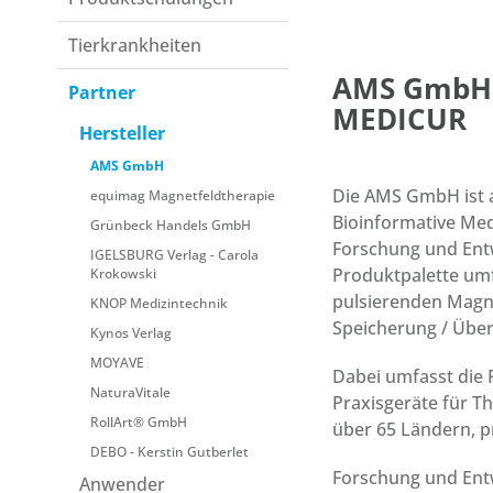
Tierkrankheiten
AMS GmbH -
Partner
MEDICUR
Hersteller
AMS GmbH
Die AMS GmbH ist a
equimag Magnetfeldtherapie
Bioinformative Med
Grünbeck Handels GmbH
Forschung und Entw
IGELSBURG Verlag - Carola
Produktpalette umf
Krokowski
pulsierenden Magne
KNOP Medizintechnik
Speicherung / Übe
Kynos Verlag
MOYAVE
Dabei umfasst die 
NaturaVitale
Praxisgeräte für 
RollArt® GmbH
über 65 Ländern, p
DEBO - Kerstin Gutberlet
Forschung und Entwi
Anwender