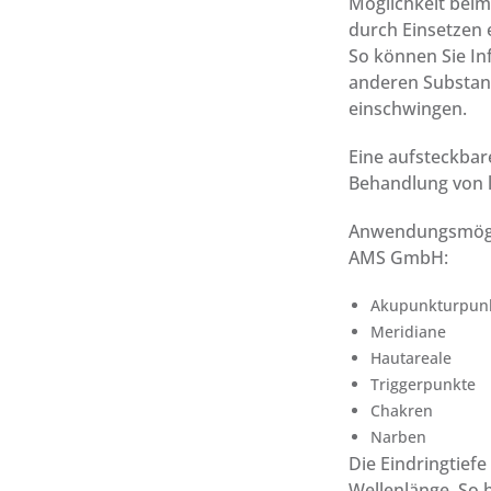
Möglichkeit bei
durch Einsetzen 
So können Sie I
anderen Substan
einschwingen.
Eine aufsteckbare
Behandlung von l
Anwendungsmögli
AMS GmbH:
Akupunkturpun
Meridiane
Hautareale
Triggerpunkte
Chakren
Narben
Die Eindringtiefe
Wellenlänge. So h