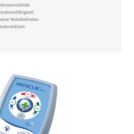
ektrosensiblität
trationsfähigkeit
meine Wohlbefinden
eisekrankheit