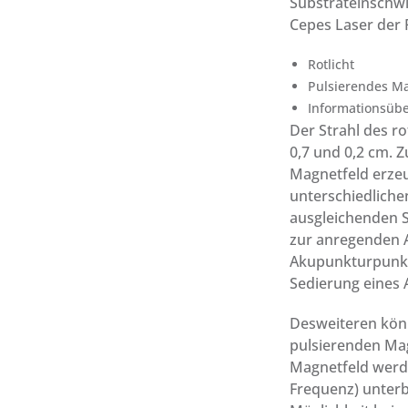
Substrateinschwi
Cepes Laser der
Rotlicht
Pulsierendes M
Informationsüb
Der Strahl des ro
0,7 und 0,2 cm. Z
Magnetfeld erzeu
unterschiedliche
ausgleichenden 
zur anregenden 
Akupunkturpunkt
Sedierung eines
Desweiteren könn
pulsierenden Mag
Magnetfeld werde
Frequenz) unterb