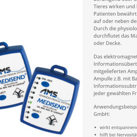
Tieres wirken und 
Patienten bewährt
auf oder neben de
Durch die physiol
durchflutet das Mag
oder Decke.
Das elektromagneti
Informationsübert
mitgelieferten Amp
Ampulle z.B. mit 
Informationssubtra
jeder gewählten F
Anwendungsbeispi
GmbH:
wirkt entspannen
hilft bei Nervositä