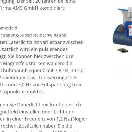
ngung. Der seit 20 Jahren beliebte
 Firma AMS GmbH kombiniert:
agnetfeld
ertragung/Substrateinschwingung.
ten Laserlichts ist variierbar zwischen
usätzlich wird ein pulsierendes
gt. Sie können hier zwischen drei
n Magnetfeldstärken wählen: die
Schuhmannfrequenz mit 7,8 Hz, 33 Hz
Anwendung bzw. Tonisierung eines
es und 3,0 Hz zur Entspannung bzw.
 Akupunkturpunktes.
en Sie Dauerlicht mit kontinuierlich
netfeld einstellen oder Licht und
n in einer Frequenz von 1,2 Hz (Nogier
rochen. Zusätzlich haben Sie die