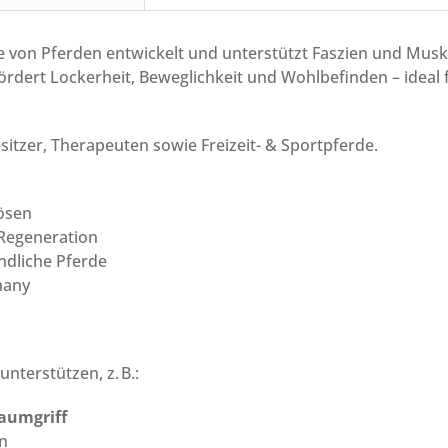
se von Pferden entwickelt und unterstützt Faszien und Mus
ert Lockerheit, Beweglichkeit und Wohlbefinden – ideal f
itzer, Therapeuten sowie Freizeit- & Sportpferde.
ösen
 Regeneration
ndliche Pferde
many
unterstützen, z. B.:
aumgriff
en