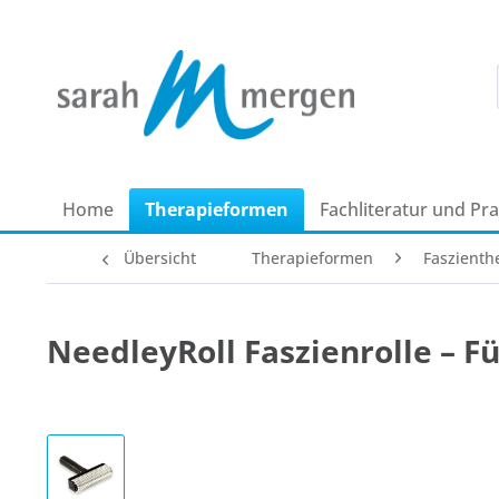
Home
Therapie­formen
Fachliteratur und Pr
Übersicht
Therapie­formen
Faszienth
NeedleyRoll Faszienrolle – F