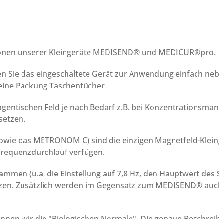
ionen unserer Kleingeräte MEDISEND® und MEDICUR®pro.
n Sie das eingeschaltete Gerät zur Anwendung einfach neben
e eine Packung Taschentücher.
entischen Feld je nach Bedarf z.B. bei Konzentrationsmange
setzen.
e das METRONOM C) sind die einzigen Magnetfeld-Kleing
Frequenzdurchlauf verfügen.
rammen (u.a. die Einstellung auf 7,8 Hz, den Hauptwert d
. Zusätzlich werden im Gegensatz zum MEDISEND® auch 
en wir die "Biologischen Normale". Die genaue Beschreib